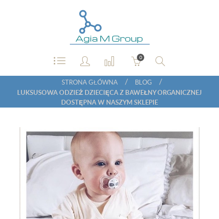
0
/
/
STRONA GŁÓWNA
BLOG
LUKSUSOWA ODZIEŻ DZIECIĘCA Z BAWEŁNY ORGANICZNEJ
DOSTĘPNA W NASZYM SKLEPIE