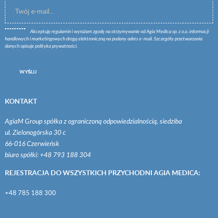
Akceptuję
regulamin
i wyrażam zgodę na otrzymywanie od Agia Medica sp. z o.o. informacji
handlowych i marketingowych drogą elektroniczną na podany adres e-mail. Szczegóły przetwarzania
danych opisuje
polityka prywatności
.
WYŚLIJ
KONTAKT
AgiaM Group spółka z ograniczoną odpowiedzialnością, siedziba
ul. Zielonogórska 30 c
66-016 Czerwieńsk
biuro spółki: +48 793 188 304
REJESTRACJA DO WSZYSTKICH PRZYCHODNI AGIA MEDICA:
+48 785 188 300