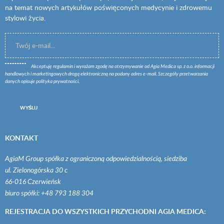
na temat nowych artykułów poświęconych medycynie i zdrowemu
stylowi życia.
Akceptuję
regulamin
i wyrażam zgodę na otrzymywanie od Agia Medica sp. z o.o. informacji
handlowych i marketingowych drogą elektroniczną na podany adres e-mail. Szczegóły przetwarzania
danych opisuje
polityka prywatności
.
WYŚLIJ
KONTAKT
AgiaM Group spółka z ograniczoną odpowiedzialnością, siedziba
ul. Zielonogórska 30 c
66-016 Czerwieńsk
biuro spółki: +48 793 188 304
REJESTRACJA DO WSZYSTKICH PRZYCHODNI AGIA MEDICA: