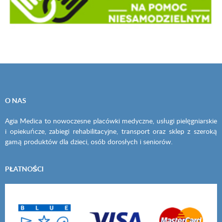
O NAS
Agia Medica to nowoczesne placówki medyczne, usługi pielęgniarskie
i opiekuńcze, zabiegi rehabilitacyjne, transport oraz sklep z szeroką
gamą produktów dla dzieci, osób dorosłych i seniorów.
PŁATNOŚCI