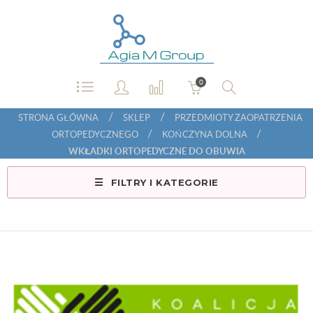
0
/
/
STRONA GŁÓWNA
SKLEP
PRZEDMIOTY ZAOPATRZENIA
/
/
ORTOPEDYCZNEGO
KOŃCZYNA DOLNA
WKŁADKI ORTOPEDYCZNE DO OBUWIA
FILTRY I KATEGORIE