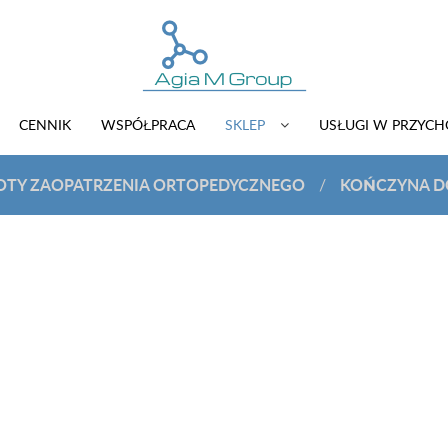
CENNIK
WSPÓŁPRACA
SKLEP
USŁUGI W PRZYC
OTY ZAOPATRZENIA ORTOPEDYCZNEGO
KOŃCZYNA D
/