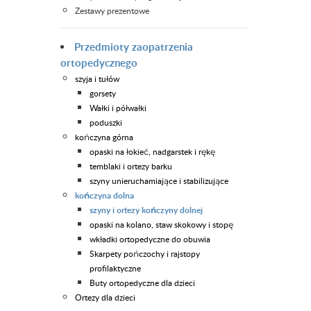
Zestawy prezentowe
Przedmioty zaopatrzenia
ortopedycznego
szyja i tułów
gorsety
Wałki i półwałki
poduszki
kończyna górna
opaski na łokieć, nadgarstek i rękę
temblaki i ortezy barku
szyny unieruchamiające i stabilizujące
kończyna dolna
szyny i ortezy kończyny dolnej
opaski na kolano, staw skokowy i stopę
wkładki ortopedyczne do obuwia
Skarpety pończochy i rajstopy
profilaktyczne
Buty ortopedyczne dla dzieci
Ortezy dla dzieci