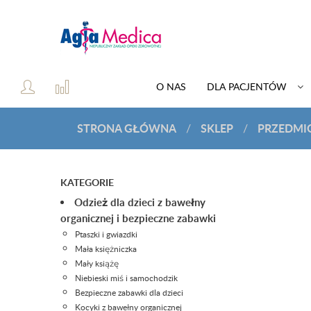
O NAS
DLA PACJENTÓW
STRONA GŁÓWNA
SKLEP
PRZEDMI
/
/
KATEGORIE
Odzież dla dzieci z bawełny
organicznej i bezpieczne zabawki
Ptaszki i gwiazdki
Mała księżniczka
Mały książę
Niebieski miś i samochodzik
Bezpieczne zabawki dla dzieci
Kocyki z bawełny organicznej