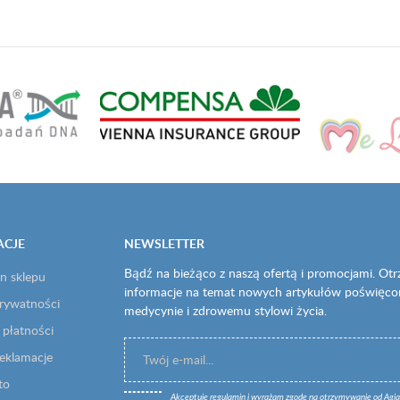
ACJE
NEWSLETTER
Bądź na bieżąco z naszą ofertą i promocjami. Ot
n sklepu
informacje na temat nowych artykułów poświęc
prywatności
medycynie i zdrowemu stylowi życia.
 płatności
reklamacje
to
Akceptuję
regulamin
i wyrażam zgodę na otrzymywanie od Agia