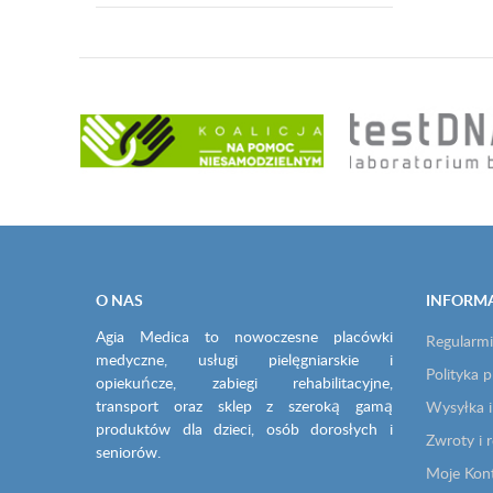
O NAS
INFORM
Agia Medica to nowoczesne placówki
Regularmi
medyczne, usługi pielęgniarskie i
Polityka 
opiekuńcze, zabiegi rehabilitacyjne,
transport oraz sklep z szeroką gamą
Wysyłka i
produktów dla dzieci, osób dorosłych i
Zwroty i 
seniorów.
Moje Kon