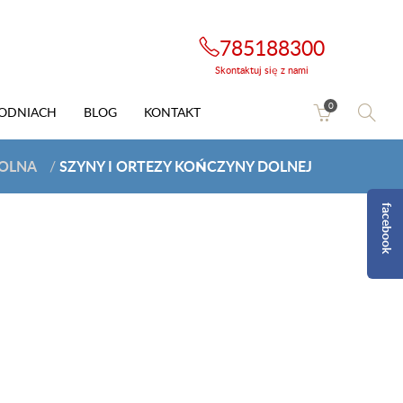
785188300
Skontaktuj się z nami
0
HODNIACH
BLOG
KONTAKT
OLNA
SZYNY I ORTEZY KOŃCZYNY DOLNEJ
/
facebook