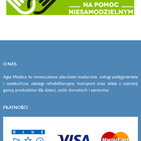
O NAS
Agia Medica to nowoczesne placówki medyczne, usługi pielęgniarskie
i opiekuńcze, zabiegi rehabilitacyjne, transport oraz sklep z szeroką
gamą produktów dla dzieci, osób dorosłych i seniorów.
PŁATNOŚCI