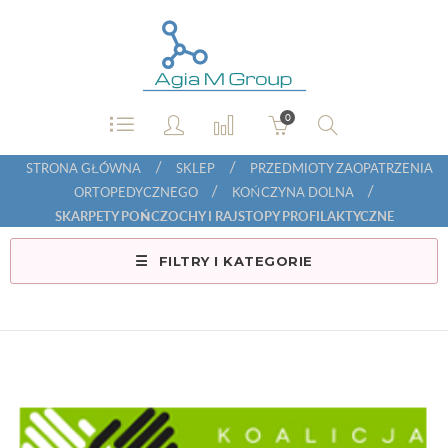
0
/
/
STRONA GŁÓWNA
SKLEP
PRZEDMIOTY ZAOPATRZENIA
/
/
ORTOPEDYCZNEGO
KOŃCZYNA DOLNA
SKARPETY POŃCZOCHY I RAJSTOPY PROFILAKTYCZNE
FILTRY I KATEGORIE