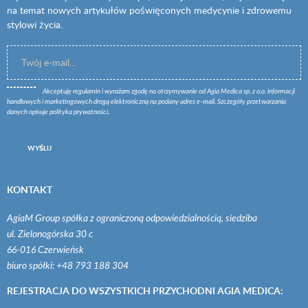
na temat nowych artykułów poświęconych medycynie i zdrowemu
stylowi życia.
Akceptuję
regulamin
i wyrażam zgodę na otrzymywanie od Agia Medica sp. z o.o. informacji
handlowych i marketingowych drogą elektroniczną na podany adres e-mail. Szczegóły przetwarzania
danych opisuje
polityka prywatności
.
WYŚLIJ
KONTAKT
AgiaM Group spółka z ograniczoną odpowiedzialnością, siedziba
ul. Zielonogórska 30 c
66-016 Czerwieńsk
biuro spółki: +48 793 188 304
REJESTRACJA DO WSZYSTKICH PRZYCHODNI AGIA MEDICA: