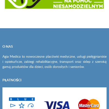
O NAS
Agia Medica to nowoczesne placówki medyczne, usługi pielęgniarskie
i opiekuńcze, zabiegi rehabilitacyjne, transport oraz sklep z szeroką
gamą produktów dla dzieci, osób dorosłych i seniorów.
PŁATNOŚCI