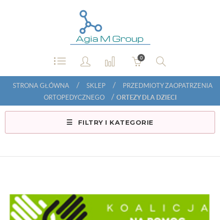
0
/
/
STRONA GŁÓWNA
SKLEP
PRZEDMIOTY ZAOPATRZENIA
/
ORTOPEDYCZNEGO
ORTEZY DLA DZIECI
FILTRY I KATEGORIE