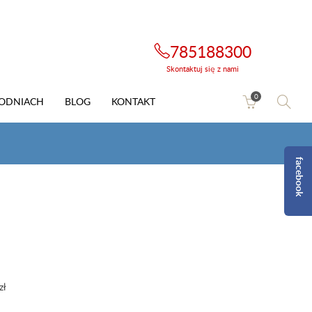
785188300
Skontaktuj się z nami
0
HODNIACH
BLOG
KONTAKT
facebook
0zł