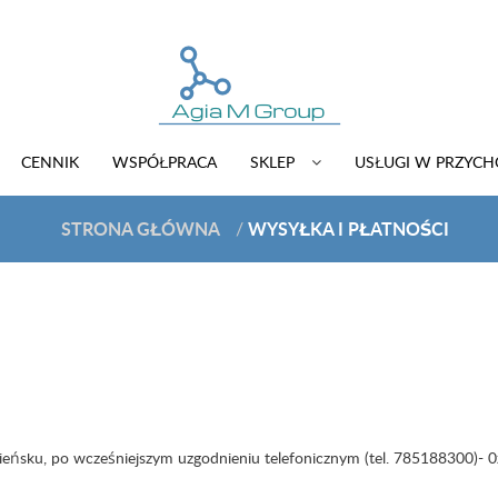
CENNIK
WSPÓŁPRACA
SKLEP
USŁUGI W PRZYC
STRONA GŁÓWNA
WYSYŁKA I PŁATNOŚCI
/
ieńsku, po wcześniejszym uzgodnieniu telefonicznym (tel. 785188300)- 