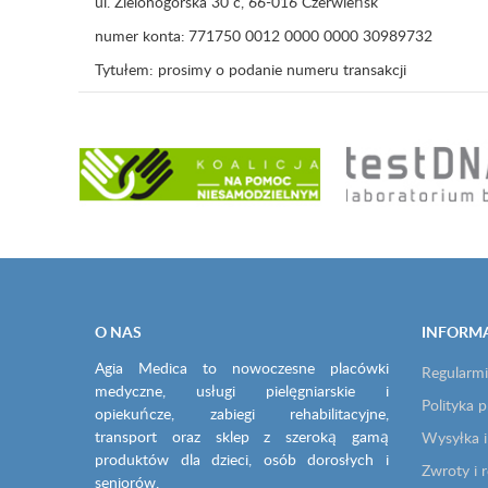
ul. Zielonogórska 30 c, 66-016 Czerwieńsk
numer konta:
771750 0012 0000 0000 30989732
Tytułem: prosimy o podanie numeru transakcji
O NAS
INFORM
Agia Medica to nowoczesne placówki
Regularmi
medyczne, usługi pielęgniarskie i
Polityka 
opiekuńcze, zabiegi rehabilitacyjne,
transport oraz sklep z szeroką gamą
Wysyłka i
produktów dla dzieci, osób dorosłych i
Zwroty i 
seniorów.