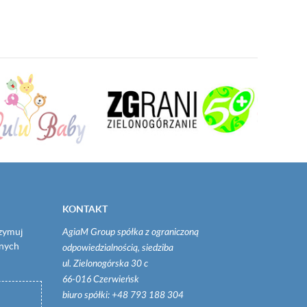
KONTAKT
rzymuj
AgiaM Group spółka z ograniczoną
onych
odpowiedzialnością, siedziba
ul. Zielonogórska 30 c
66-016 Czerwieńsk
biuro spółki: +48 793 188 304