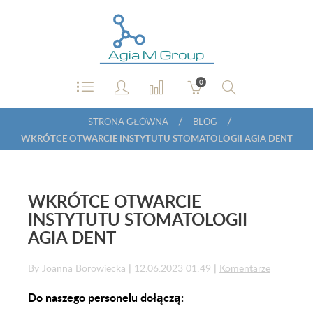
0
/
/
STRONA GŁÓWNA
BLOG
WKRÓTCE OTWARCIE INSTYTUTU STOMATOLOGII AGIA DENT
WKRÓTCE OTWARCIE
INSTYTUTU STOMATOLOGII
AGIA DENT
By Joanna Borowiecka
|
12.06.2023 01:49
|
Komentarze
Do naszego personelu dołączą: