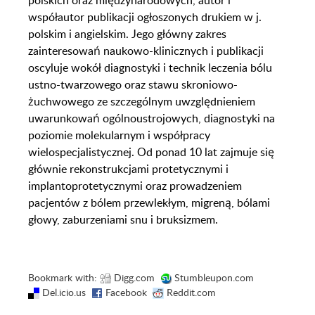
polskich oraz międzynarodowych, autor i
współautor publikacji ogłoszonych drukiem w j.
polskim i angielskim. Jego główny zakres
zainteresowań naukowo-klinicznych i publikacji
oscyluje wokół diagnostyki i technik leczenia bólu
ustno-twarzowego oraz stawu skroniowo-
żuchwowego ze szczególnym uwzględnieniem
uwarunkowań ogólnoustrojowych, diagnostyki na
poziomie molekularnym i współpracy
wielospecjalistycznej. Od ponad 10 lat zajmuje się
głównie rekonstrukcjami protetycznymi i
implantoprotetycznymi oraz prowadzeniem
pacjentów z bólem przewlekłym, migreną, bólami
głowy, zaburzeniami snu i bruksizmem.
Bookmark with:
Digg.com
Stumbleupon.com
Del.icio.us
Facebook
Reddit.com