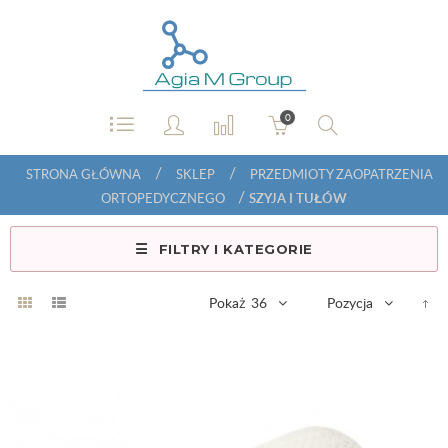
0
/
/
STRONA GŁÓWNA
SKLEP
PRZEDMIOTY ZAOPATRZENIA
/
ORTOPEDYCZNEGO
SZYJA I TUŁÓW
FILTRY I KATEGORIE
Pokaż
36
Pozycja