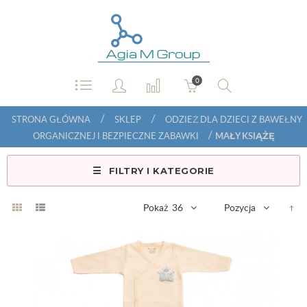
0
/
/
STRONA GŁÓWNA
SKLEP
ODZIEŻ DLA DZIECI Z BAWEŁNY
/
ORGANICZNEJ I BEZPIECZNE ZABAWKI
MAŁY KSIĄŻĘ
FILTRY I KATEGORIE
Pokaż
36
Pozycja