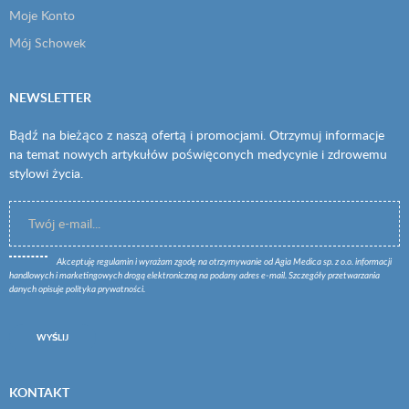
Moje Konto
Mój Schowek
NEWSLETTER
Bądź na bieżąco z naszą ofertą i promocjami. Otrzymuj informacje
na temat nowych artykułów poświęconych medycynie i zdrowemu
stylowi życia.
Akceptuję
regulamin
i wyrażam zgodę na otrzymywanie od Agia Medica sp. z o.o. informacji
handlowych i marketingowych drogą elektroniczną na podany adres e-mail. Szczegóły przetwarzania
danych opisuje
polityka prywatności
.
WYŚLIJ
KONTAKT