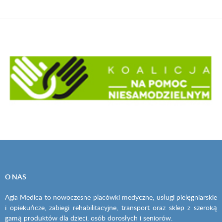
O NAS
Agia Medica to nowoczesne placówki medyczne, usługi pielęgniarskie
i opiekuńcze, zabiegi rehabilitacyjne, transport oraz sklep z szeroką
gamą produktów dla dzieci, osób dorosłych i seniorów.