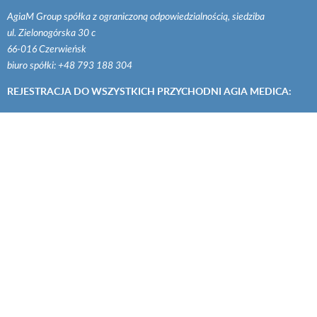
AgiaM Group spółka z ograniczoną odpowiedzialnością, siedziba
ul. Zielonogórska 30 c
66-016 Czerwieńsk
biuro spółki: +48 793 188 304
REJESTRACJA DO WSZYSTKICH PRZYCHODNI AGIA MEDICA:
+48 785 188 300
© 2017 AGIAMEDICA
WDROŻENIE
SEPTSITE.PL