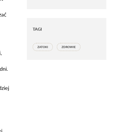
zać
TAGI
ZATOKI
ZDROWIE
,
dni.
ziej
i,