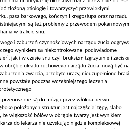
roblemami boryka się okresowo bądź przewlekle ok. 50-
eć złożoną etiologię i towarzyszyć przewlekłymi
arku, pasa barkowego, kończyn i kręgosłupa oraz narządu
ółistniejacymi są też problemy z przewodem pokarmowym
ania w trakcie snu.
zowego i zaburzeń czynnościowych narządu żucia odgryw
, czego wynikiem są niekontrolowane, podświadome
, jak i w czasie snu czyli bruksizm (zgrzytanie i zacisk
i w obrębie układu ruchowego narządu żucia mogą być n
zaburzenia zwarcia, przebyte urazy, nieuzupełnione brak
enne powstałe podczas wcześniejszego leczenia
protetycznego.
ki przenoszone są do mózgu przez włókna nerwu
ęboko położonych struktur jest najczęściej tępy, słabo
i, że większość bólów w obrębie twarzy jest wynikiem
karza do lekarza nie uzyskując nigdzie kompleksowej