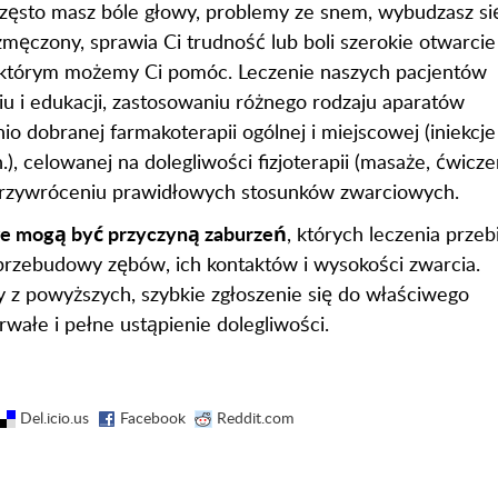
i często masz bóle głowy, problemy ze snem, wybudzasz si
zmęczony, sprawia Ci trudność lub boli szerokie otwarcie 
którym możemy Ci pomóc. Leczenie naszych pacjentów
u i edukacji, zastosowaniu różnego rodzaju aparatów
 dobranej farmakoterapii ogólnej i miejscowej (iniekcje
, celowanej na dolegliwości fizjoterapii (masaże, ćwicze
e przywróceniu prawidłowych stosunków zwarciowych.
we mogą być przyczyną zaburzeń
, których leczenia przeb
 przebudowy zębów, ich kontaktów i wysokości zwarcia.
y z powyższych, szybkie zgłoszenie się do właściwego
rwałe i pełne ustąpienie dolegliwości.
Del.icio.us
Facebook
Reddit.com