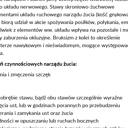
ego układu nerwowego. Stawy skroniowo-żuchwowe
ementami układu ruchowego narządu żucia (kość gnykowa
biorą udział w akcie spożywania posiłków, połykania, emi
kolwiek z elementów ww. układu wpływa na pozostałe i m
 zaburzenia okluzyjne. Bruksizm z kolei to określenie
arakterze nawykowym i nieświadomym, mogące występowa
a.
ń czynnościowych narządu żucia:
nia i zmęczenia szczęk
w obrębie stawu, bądź obu stawów szczególnie wyraźne
ęcia ust, lub w godzinach porannych po przebudzeniu
erania i zamykania ust oraz żucia
dności w opuszczaniu lub ruchach bocznych