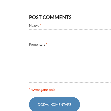
POST COMMENTS
Nazwa
*
Komentarz
*
* wymagane pola
DODAJ KOMENTARZ