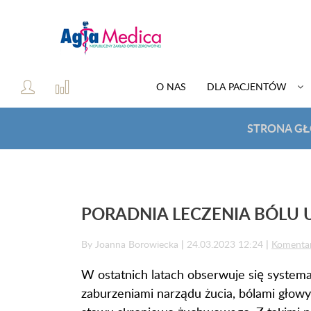
O NAS
DLA PACJENTÓW
STRONA G
PORADNIA LECZENIA BÓL
By Joanna Borowiecka
|
24.03.2023 12:24
|
Komenta
W ostatnich latach obserwuje się system
zaburzeniami narządu żucia, bólami głowy