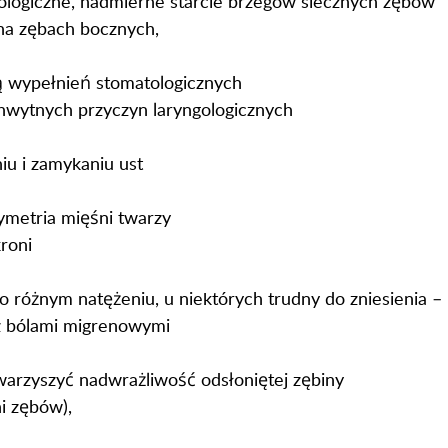
atologiczne, nadmierne starcie brzegów siecznych zębów
 na zębach bocznych,
ą wypełnień stomatologicznych
chwytnych przyczyn laryngologicznych
niu i zamykaniu ust
ymetria mięśni twarzy
roni
o różnym natężeniu, u niektórych trudny do zniesienia –
z bólami migrenowymi
warzyszyć nadwrażliwość odsłoniętej zębiny
ni zębów),