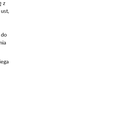
ę z
ust,
 do
nia
iega