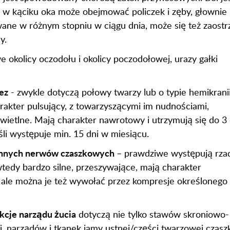
ny w kąciku oka może obejmować policzek i zęby, głownie
ane w różnym stopniu w ciągu dnia, może się też zaostr
y.
 okolicy oczodołu i okolicy poczodołowej, urazy gałki
ez
- zwykle dotyczą połowy twarzy lub o typie hemikranii
arakter pulsujący, z towarzyszącymi im nudnościami,
ietlne. Mają charakter nawrotowy i utrzymują się do 3 
li występuje min. 15 dni w miesiącu.
i innych nerwów czaszkowych
– prawdziwe występują rzad
 wtedy bardzo silne, przeszywające, mają charakter
le można je też wywołać przez kompresje określonego
cje narządu żucia
dotyczą nie tylko stawów skroniowo-
, narządów i tkanek jamy ustnej/części twarzowej czaszk