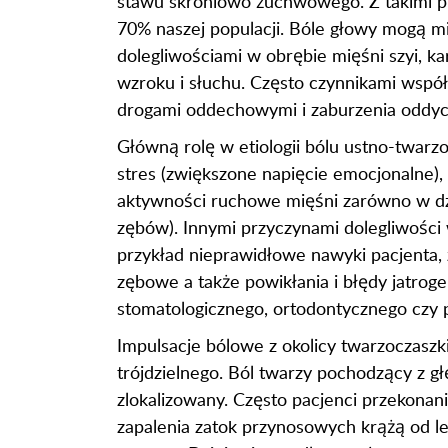
stawu skroniowo żuchwowego. Z takimi p
70% naszej populacji. Bóle głowy mogą mi
dolegliwościami w obrębie mięśni szyi, k
wzroku i słuchu. Często czynnikami wsp
drogami oddechowymi i zaburzenia oddych
Główną rolę w etiologii bólu ustno-twar
stres (zwiększone napięcie emocjonalne)
aktywności ruchowe mięśni zarówno w dzień
zębów). Innymi przyczynami dolegliwośc
przykład nieprawidłowe nawyki pacjenta, 
zębowe a także powikłania i błędy jatrog
stomatologicznego, ortodontycznego czy 
Impulsacje bólowe z okolicy twarzoczasz
trójdzielnego. Ból twarzy pochodzący z gł
zlokalizowany. Często pacjenci przekonan
zapalenia zatok przynosowych krążą od le