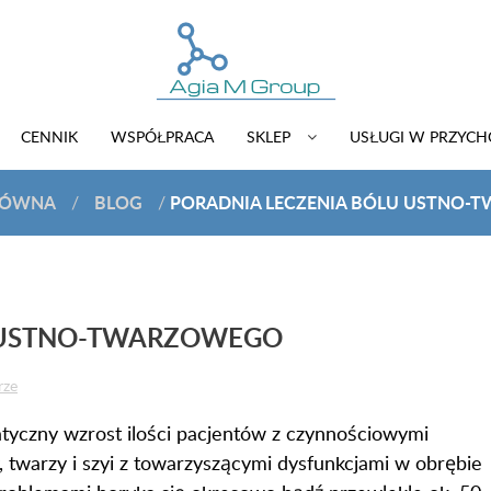
CENNIK
WSPÓŁPRACA
SKLEP
USŁUGI W PRZYC
ŁÓWNA
BLOG
PORADNIA LECZENIA BÓLU USTNO
/
/
U USTNO-TWARZOWEGO
rze
atyczny wzrost ilości pacjentów z czynnościowymi
, twarzy i szyi z towarzyszącymi dysfunkcjami w obrębie