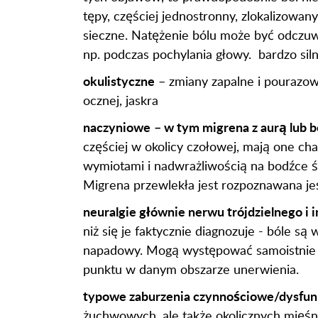
tępy, częściej jednostronny, zlokalizowa
sieczne. Natężenie bólu może być odczuw
np. podczas pochylania głowy. bardzo siln
okulistyczne
– zmiany zapalne i pourazowe
ocznej, jaskra
naczyniowe
– w tym migrena z aurą lub b
częściej w okolicy czołowej, mają one ch
wymiotami i nadwrażliwością na bodźce św
Migrena przewlekła jest rozpoznawana jeś
neuralgie głównie nerwu trójdzielnego 
niż się je faktycznie diagnozuje - bóle są
napadowy. Mogą występować samoistnie a
punktu w danym obszarze unerwienia.
typowe zaburzenia czynnościowe/dysfunk
żuchwowych, ale także okolicznych mięśni