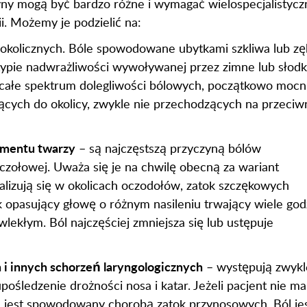
zyny mogą być bardzo różne i wymagać wielospecjalistyczn
i. Możemy je podzielić na:
 okolicznych. Bóle spowodowane ubytkami szkliwa lub zę
 typie nadwrażliwości wywoływanej przez zimne lub słodk
całe spektrum dolegliwości bólowych, początkowo mocni
jących do okolicy, zwykle nie przechodzących na przeciw
gmentu twarzy
– są najczęstszą przyczyną bólów
 czołowej. Uważa się je na chwilę obecną za wariant
lizują się w okolicach oczodołów, zatok szczękowych
sk opasujący głowę o różnym nasileniu trwający wiele god
lekłym. Ból najczęściej zmniejsza się lub ustępuje
i innych schorzeń laryngologicznych
– występują zwykl
pośledzenie drożności nosa i katar. Jeżeli pacjent nie ma
 jest spowodowany chorobą zatok przynosowych. Ból je