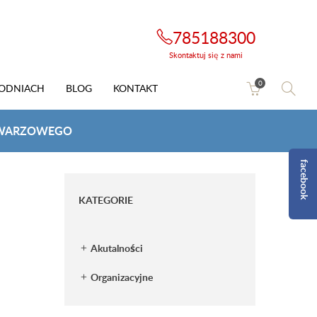
785188300
Skontaktuj się z nami
0
HODNIACH
BLOG
KONTAKT
-TWARZOWEGO
facebook
KATEGORIE
Akutalności
Organizacyjne