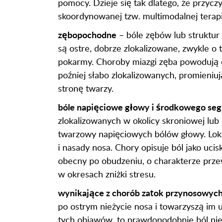
pomocy. Dzieje się tak dlatego, że przyc
skoordynowanej tzw. multimodalnej terapi
zębopochodne
– bóle zębów lub struktur
są ostre, dobrze zlokalizowane, zwykle o
pokarmy. Choroby miazgi zęba powodują 
poźniej słabo zlokalizowanych, promieniu
stronę twarzy.
bóle napięciowe głowy i środkowego se
zlokalizowanych w okolicy skroniowej lub
twarzowy napięciowych bólów głowy. Loka
i nasady nosa. Chory opisuje ból jako uci
obecny po obudzeniu, o charakterze przew
w okresach zniżki stresu.
wynikające z chorób zatok przynosowych 
po ostrym nieżycie nosa i towarzyszą im u
tych objawów, to prawdopodobnie ból nie