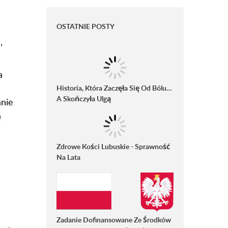
OSTATNIE POSTY
,
a
Historia, Która Zaczęła Się Od Bólu…
A Skończyła Ulgą
anie
a
i
Zdrowe Kości Lubuskie - Sprawność
Na Lata
Zadanie Dofinansowane Ze Środków