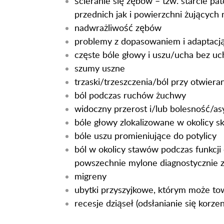
ścieranie się zębów – tzw. starcie p
przednich jak i powierzchni żujących
nadwrażliwość zębów
problemy z dopasowaniem i adaptacj
częste bóle głowy i uszu/ucha bez u
szumy uszne
trzaski/trzeszczenia/ból przy otwiera
ból podczas ruchów żuchwy
widoczny przerost i/lub bolesność/as
bóle głowy zlokalizowane w okolicy sk
bóle uszu promieniujące do potylicy
ból w okolicy stawów podczas funkcji 
powszechnie mylone diagnostycznie 
migreny
ubytki przyszyjkowe, którym może to
recesje dziąseł (odsłanianie się korze