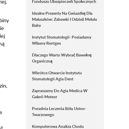
ej,
Funduszu Ubezpieczeń Społecznych
Idealne Prezenty Na Gwiazdkę Dla
Maluszków: Zabawki I Odzież Melulu
biny
Baby
ie
ej
Instytut Stomatologii- Posiadamy
ną
Własny Rentgen
Dlaczego Warto Wybrać Bawełnę
Organiczną
Wkrótce Otwarcie Instytutu
Stomatologii Agia Dent
zin,
Zapraszamy Do Agia Medica W
Galerii Meteor
Poradnia Leczenia Bólu Ustno-
e
Twarzowego
Komputerowa Analiza Chodu
st