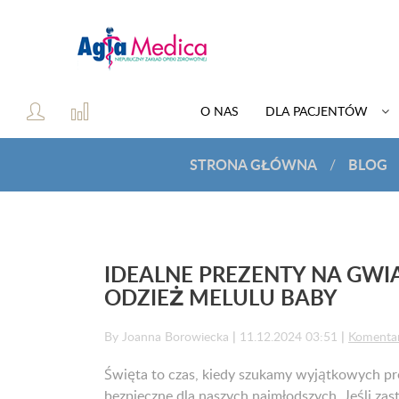
O NAS
DLA PACJENTÓW
STRONA GŁÓWNA
BLOG
/
IDEALNE PREZENTY NA GWI
ODZIEŻ MELULU BABY
By Joanna Borowiecka
|
11.12.2024 03:51
|
Komenta
Święta to czas, kiedy szukamy wyjątkowych prez
bezpieczne dla naszych najmłodszych. Jeśli za