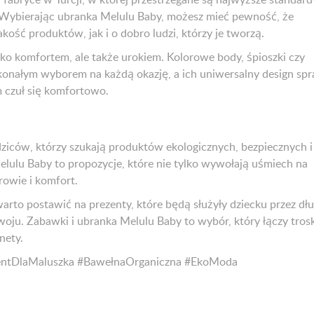
Wybierając ubranka Melulu Baby, możesz mieć pewność, że
akość produktów, jak i o dobro ludzi, którzy je tworzą.
lko komfortem, ale także urokiem. Kolorowe body, śpioszki czy
onałym wyborem na każdą okazję, a ich uniwersalny design spr
m czuł się komfortowo.
ziców, którzy szukają produktów ekologicznych, bezpiecznych i
elulu Baby to propozycje, które nie tylko wywołają uśmiech na
rowie i komfort.
rto postawić na prezenty, które będą służyły dziecku przez dłu
woju. Zabawki i ubranka Melulu Baby to wybór, który łączy tros
anety.
entDlaMaluszka #BawełnaOrganiczna #EkoModa