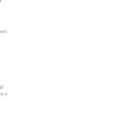
awi,
gi
kę o