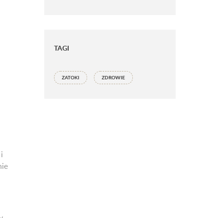
TAGI
ZATOKI
ZDROWIE
i
nie
y