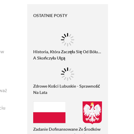
OSTATNIE POSTY
 w
Historia, Która Zaczęła Się Od Bólu…
A Skończyła Ulgą
Zdrowe Kości Lubuskie - Sprawność
eważ
Na Lata
ciu
Zadanie Dofinansowane Ze Środków