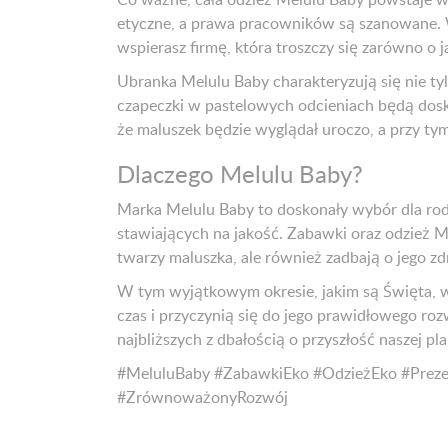
etyczne, a prawa pracowników są szanowane. 
wspierasz firmę, która troszczy się zarówno o j
Ubranka Melulu Baby charakteryzują się nie ty
czapeczki w pastelowych odcieniach będą dosk
że maluszek będzie wyglądał uroczo, a przy ty
Dlaczego Melulu Baby?
Marka Melulu Baby to doskonały wybór dla rod
stawiających na jakość. Zabawki oraz odzież M
twarzy maluszka, ale również zadbają o jego zd
W tym wyjątkowym okresie, jakim są Święta, wa
czas i przyczynią się do jego prawidłowego roz
najbliższych z dbałością o przyszłość naszej pl
#MeluluBaby #ZabawkiEko #OdzieżEko #Prez
#ZrównoważonyRozwój