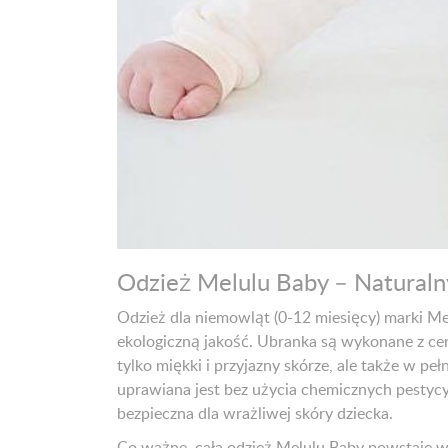
Odzież Melulu Baby – Natural
Odzież dla niemowląt (0-12 miesięcy) marki Mel
ekologiczną jakość. Ubranka są wykonane z ce
tylko miękki i przyjazny skórze, ale także w p
uprawiana jest bez użycia chemicznych pestycy
bezpieczna dla wrażliwej skóry dziecka.
Co ważne, cała odzież Melulu Baby powstaje w 