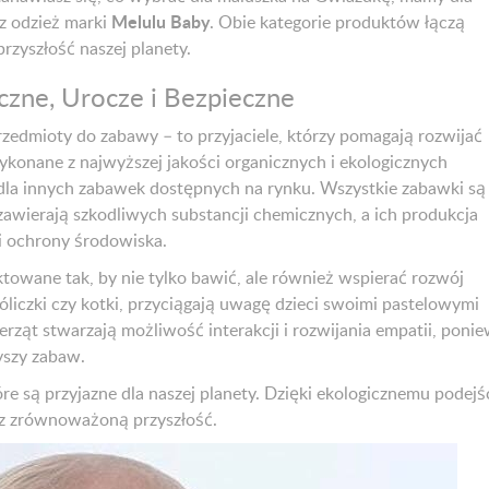
Melulu Baby
z odzież marki
. Obie kategorie produktów łączą
rzyszłość naszej planety.
czne, Urocze i Bezpieczne
rzedmioty do zabawy – to przyjaciele, którzy pomagają rozwijać
konane z najwyższej jakości organicznych i ekologicznych
dla innych zabawek dostępnych na rynku. Wszystkie zabawki są
zawierają szkodliwych substancji chemicznych, a ich produkcja
i ochrony środowiska.
owane tak, by nie tylko bawić, ale również wspierać rozwój
róliczki czy kotki, przyciągają uwagę dzieci swoimi pastelowymi
erząt stwarzają możliwość interakcji i rozwijania empatii, poni
yszy zabaw.
e są przyjazne dla naszej planety. Dzięki ekologicznemu podejś
asz zrównoważoną przyszłość.