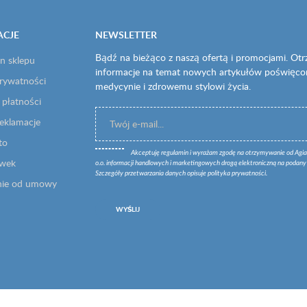
ACJE
NEWSLETTER
Bądź na bieżąco z naszą ofertą i promocjami. Ot
n sklepu
informacje na temat nowych artykułów poświęc
prywatności
medycynie i zdrowemu stylowi życia.
 płatności
reklamacje
to
Akceptuję
regulamin
i wyrażam zgodę na otrzymywanie od Agia
owek
o.o. informacji handlowych i marketingowych drogą elektroniczną na podany 
Szczegóły przetwarzania danych opisuje
polityka prywatności
.
nie od umowy
WYŚLIJ