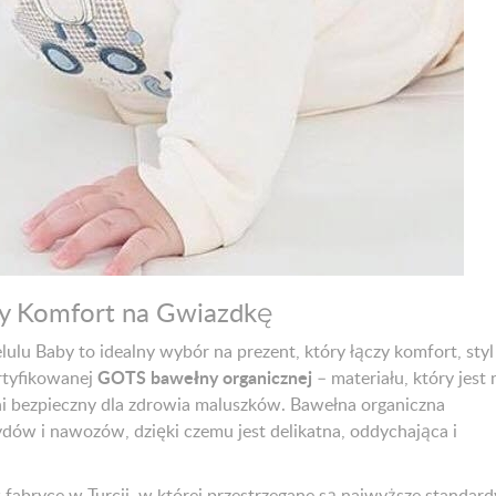
ny Komfort na Gwiazdkę
ulu Baby to idealny wybór na prezent, który łączy komfort, styl 
GOTS bawełny organicznej
rtyfikowanej
– materiału, który jest 
ełni bezpieczny dla zdrowia maluszków. Bawełna organiczna
dów i nawozów, dzięki czemu jest delikatna, oddychająca i
fabryce w Turcji, w której przestrzegane są najwyższe standard