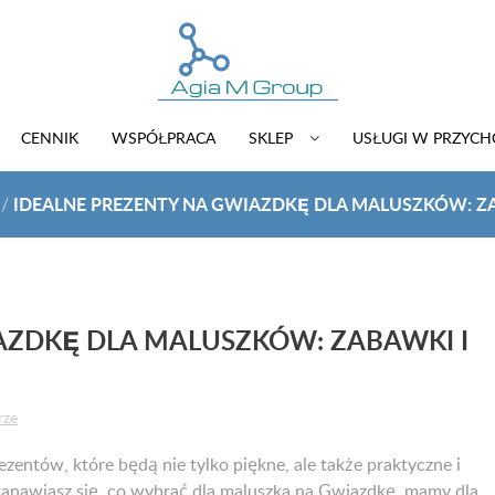
CENNIK
WSPÓŁPRACA
SKLEP
USŁUGI W PRZYC
IDEALNE PREZENTY NA GWIAZDKĘ DLA MALUSZKÓW: ZA
/
AZDKĘ DLA MALUSZKÓW: ZABAWKI I
rze
entów, które będą nie tylko piękne, ale także praktyczne i
stanawiasz się, co wybrać dla maluszka na Gwiazdkę, mamy dla