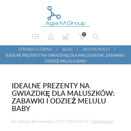
0
/
/
/
STRONA GŁÓWNA
BLOG
AKUTALNOŚCI
IDEALNE PREZENTY NA GWIAZDKĘ DLA MALUSZKÓW: ZABAWKI I
ODZIEŻ MELULU BABY
IDEALNE PREZENTY NA
GWIAZDKĘ DLA MALUSZKÓW:
ZABAWKI I ODZIEŻ MELULU
BABY
By Joanna Borowiecka
|
11.12.2024 03:51
|
Komentarze