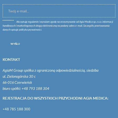
Akceptuję
regulamin
i wyrażam zgodę na otrzymywanie od Agia Medica sp. z o.o. informacji
handlowych i marketingowych drogą elektroniczną na podany adres e-mail. Szczegóły przetwarzania
danych opisuje
polityka prywatności
.
WYŚLIJ
KONTAKT
AgiaM Group spółka z ograniczoną odpowiedzialnością, siedziba
ul. Zielonogórska 30 c
66-016 Czerwieńsk
biuro spółki: +48 793 188 304
REJESTRACJA DO WSZYSTKICH PRZYCHODNI AGIA MEDICA:
+48 785 188 300