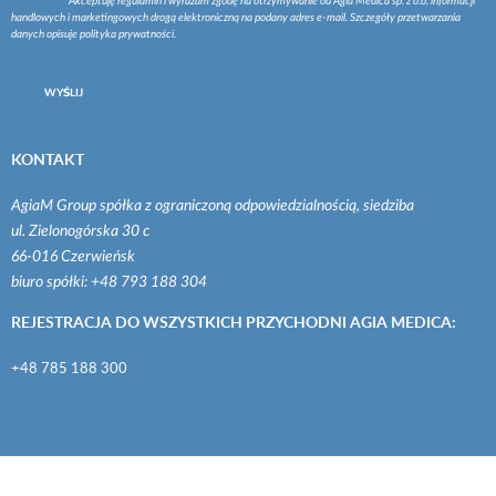
Akceptuję
regulamin
i wyrażam zgodę na otrzymywanie od Agia Medica sp. z o.o. informacji
handlowych i marketingowych drogą elektroniczną na podany adres e-mail. Szczegóły przetwarzania
danych opisuje
polityka prywatności
.
WYŚLIJ
KONTAKT
AgiaM Group spółka z ograniczoną odpowiedzialnością, siedziba
ul. Zielonogórska 30 c
66-016 Czerwieńsk
biuro spółki: +48 793 188 304
REJESTRACJA DO WSZYSTKICH PRZYCHODNI AGIA MEDICA:
+48 785 188 300