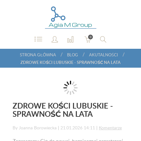
0
/
/
/
STRONA GŁÓWNA
BLOG
AKUTALNOŚCI
ZDROWE KOŚCI LUBUSKIE - SPRAWNOŚĆ NA LATA
ZDROWE KOŚCI LUBUSKIE -
SPRAWNOŚĆ NA LATA
By Joanna Borowiecka
|
21.01.2026 14:11
|
Komentarze