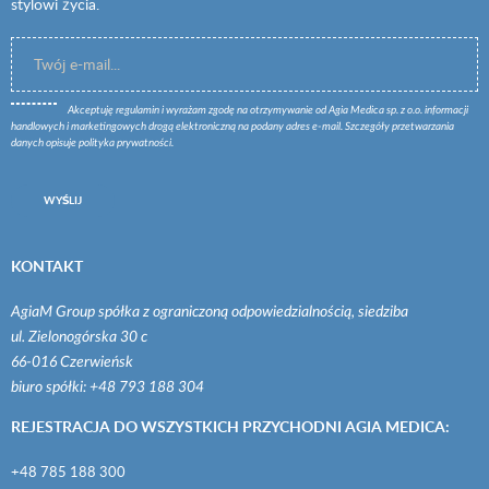
stylowi życia.
Akceptuję
regulamin
i wyrażam zgodę na otrzymywanie od Agia Medica sp. z o.o. informacji
handlowych i marketingowych drogą elektroniczną na podany adres e-mail. Szczegóły przetwarzania
danych opisuje
polityka prywatności
.
WYŚLIJ
KONTAKT
AgiaM Group spółka z ograniczoną odpowiedzialnością, siedziba
ul. Zielonogórska 30 c
66-016 Czerwieńsk
biuro spółki: +48 793 188 304
REJESTRACJA DO WSZYSTKICH PRZYCHODNI AGIA MEDICA:
+48 785 188 300