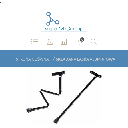
'
0
/
STRONA GŁÓWNA
SKŁADANA LASKA ALUMINIOWA