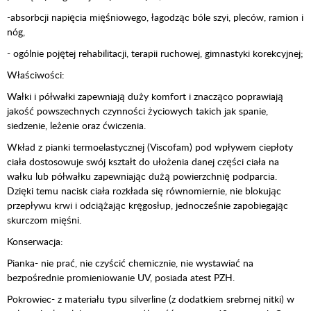
-absorbcji napięcia mięśniowego, łagodząc bóle szyi, pleców, ramion i
nóg,
- ogólnie pojętej rehabilitacji, terapii ruchowej, gimnastyki korekcyjnej;
Właściwości:
Wałki i półwałki zapewniają duży komfort i znacząco poprawiają
jakość powszechnych czynności życiowych takich jak spanie,
siedzenie, leżenie oraz ćwiczenia.
Wkład z pianki termoelastycznej (Viscofam) pod wpływem ciepłoty
ciała dostosowuje swój kształt do ułożenia danej części ciała na
wałku lub półwałku zapewniając dużą powierzchnię podparcia.
Dzięki temu nacisk ciała rozkłada się równomiernie, nie blokując
przepływu krwi i odciążając kręgosłup, jednocześnie zapobiegając
skurczom mięśni.
Konserwacja:
Pianka- nie prać, nie czyścić chemicznie, nie wystawiać na
bezpośrednie promieniowanie UV, posiada atest PZH.
Pokrowiec- z materiału typu silverline (z dodatkiem srebrnej nitki) w