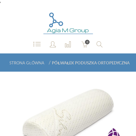
'
0
/
STRONA GŁÓWNA
PÓŁWAŁEK PODUSZKA ORTOPEDYCZNA