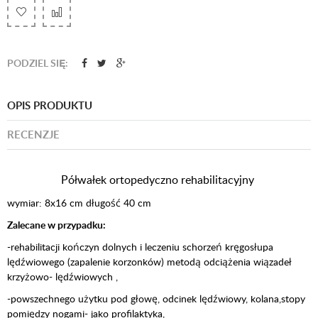
PODZIEL SIĘ:
OPIS PRODUKTU
RECENZJE
Półwałek ortopedyczno rehabilitacyjny
wymiar: 8x16 cm długość 40 cm
Zalecane w przypadku:
-rehabilitacji kończyn dolnych i leczeniu schorzeń kręgosłupa
lędźwiowego (zapalenie korzonków) metodą odciążenia wiązadeł
krzyżowo- lędźwiowych ,
-powszechnego użytku pod głowę, odcinek lędźwiowy, kolana,stopy
pomiędzy nogami- jako profilaktyka,