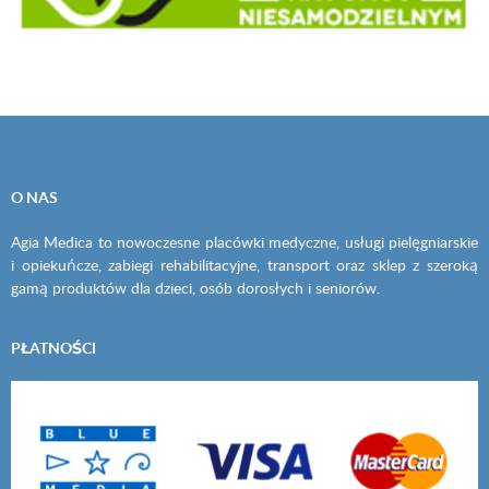
O NAS
Agia Medica to nowoczesne placówki medyczne, usługi pielęgniarskie
i opiekuńcze, zabiegi rehabilitacyjne, transport oraz sklep z szeroką
gamą produktów dla dzieci, osób dorosłych i seniorów.
PŁATNOŚCI