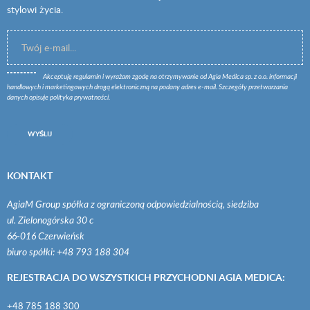
stylowi życia.
Akceptuję
regulamin
i wyrażam zgodę na otrzymywanie od Agia Medica sp. z o.o. informacji
handlowych i marketingowych drogą elektroniczną na podany adres e-mail. Szczegóły przetwarzania
danych opisuje
polityka prywatności
.
WYŚLIJ
KONTAKT
AgiaM Group spółka z ograniczoną odpowiedzialnością, siedziba
ul. Zielonogórska 30 c
66-016 Czerwieńsk
biuro spółki: +48 793 188 304
REJESTRACJA DO WSZYSTKICH PRZYCHODNI AGIA MEDICA:
+48 785 188 300