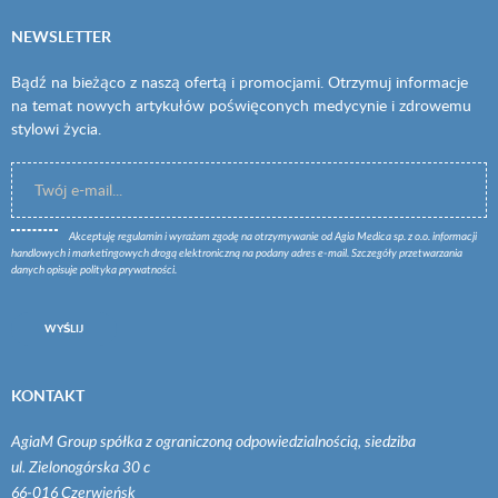
NEWSLETTER
Bądź na bieżąco z naszą ofertą i promocjami. Otrzymuj informacje
na temat nowych artykułów poświęconych medycynie i zdrowemu
stylowi życia.
Akceptuję
regulamin
i wyrażam zgodę na otrzymywanie od Agia Medica sp. z o.o. informacji
handlowych i marketingowych drogą elektroniczną na podany adres e-mail. Szczegóły przetwarzania
danych opisuje
polityka prywatności
.
WYŚLIJ
KONTAKT
AgiaM Group spółka z ograniczoną odpowiedzialnością, siedziba
ul. Zielonogórska 30 c
66-016 Czerwieńsk