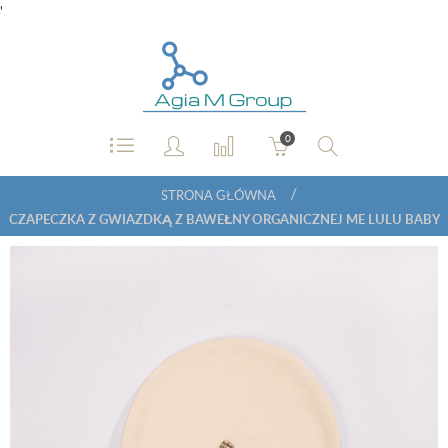
'
0
/
STRONA GŁÓWNA
CZAPECZKA Z GWIAZDKĄ Z BAWEŁNY ORGANICZNEJ ME LULU BABY