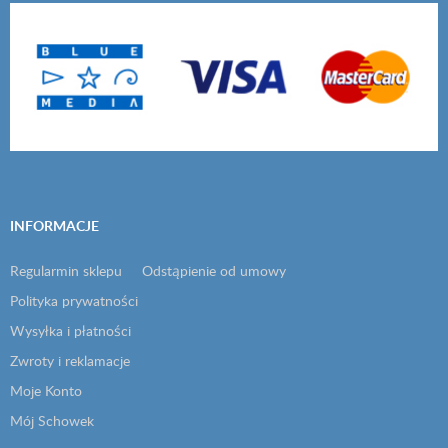
INFORMACJE
Regularmin sklepu
Odstąpienie od umowy
Polityka prywatności
Wysyłka i płatności
Zwroty i reklamacje
Moje Konto
Mój Schowek